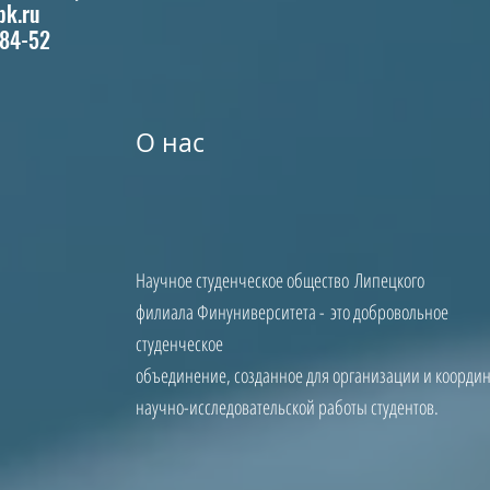
bk.ru
-84-52
О нас
Научное студенческое общество Липецкого
филиала Финуниверситета - это добровольное
студенческое
объединение, созданное для организации и коорди
научно-исследовательской работы студентов.