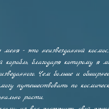
меня - это неизвезданный космос,
й корабль, благодаря которому я 
еизведанного. Чем больше и обширн
смогу путешествовать по космичес
онально расти.