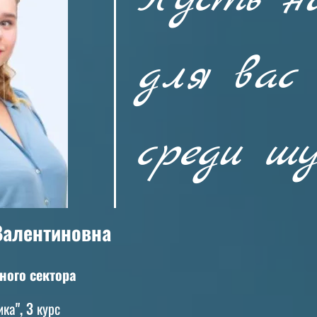
для вас
среди ш
Валентиновна
ного сектора
ка", 3 курс