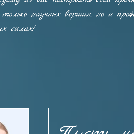
дому из вас построить свой прочн
только научных вершин, но и профе
их силах!
Пусть н